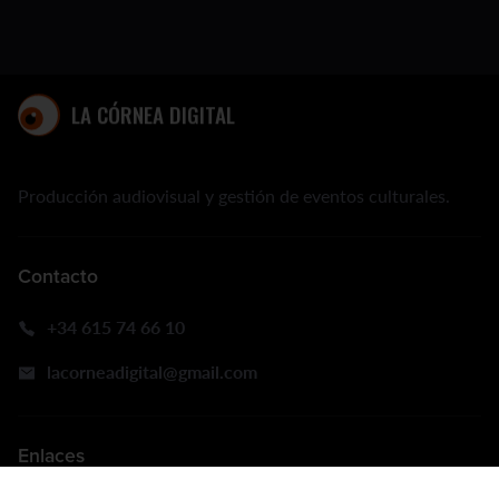
LA CÓRNEA DIGITAL
Producción audiovisual y gestión de eventos culturales.
Contacto
+34 615 74 66 10
lacorneadigital@gmail.com
Enlaces