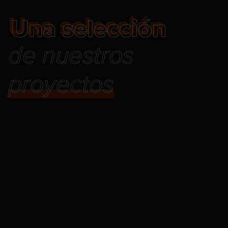
Una selección
Una selección
de nuestros
proyectos