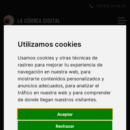
+34 615 74 66 10
LA CÓRNEA DIGITAL
Guionización y
Guionización y
Utilizamos cookies
dirección
Usamos cookies y otras técnicas de
dirección
rastreo para mejorar tu experiencia de
navegación en nuestra web, para
mostrarte contenidos personalizados y
anuncios adecuados, para analizar el
tráfico en nuestra web y para comprender
de donde llegan nuestros visitantes.
Aceptar
Rechazar